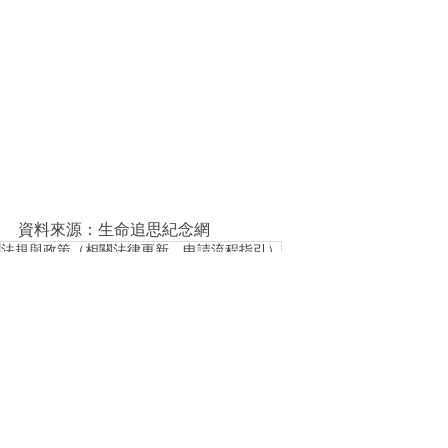
資料來源：
生命追思紀念網
法規與政策（相關法律更新、申請流程指引）
心理支持（悲傷輔導、臨終陪伴）
生命教育
專業知識