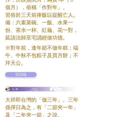
個月），俗稱「作對年」。
習俗於三天前捧飯以提醒亡人。
備：六素菜碗、一飯、水果一
份、茶水一杯、紅龜、花一對，
延請法師至宅誦經做功德。
※對年前，逢年節不做年糕；端
午、中秋不包粽子及買月餅；不
拜天公。
回頂端
大祥即台灣的「做三年」。三年
係擇日為之，有「二節夾一年」
及「二年夾一節」之說。