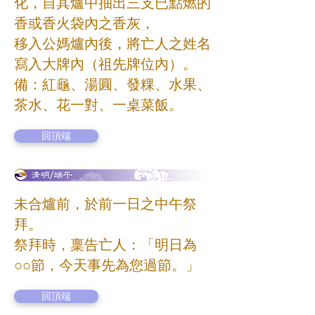
化，自其爐中抽出三支已點燃的
香或香火袋內之香灰，
移入公媽爐內後，將亡人之姓名
寫入大牌內（祖先牌位內）。
備：紅龜、湯圓、發粿、水果、
茶水、花一對、一桌菜飯。
回頂端
未合爐前，於前一日之中午祭
拜。
祭拜時，稟告亡人：「明日為
○○節，今天事先為您過節。」
回頂端