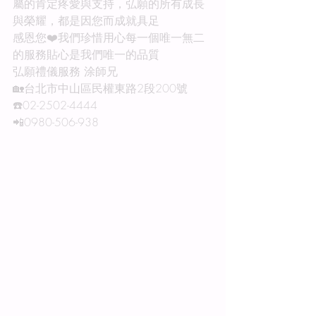
屬的肯定疼愛與支持，弘願的所有成長
與榮耀，都是因您而成就具足
感恩您❤️我們珍惜用心每一個唯一無二
的服務貼心是我們唯一的品質
弘願禮儀服務 涂師兄
🏡台北市中山區民權東路2段200號
☎️02-2502-4444
📲0980-506-938