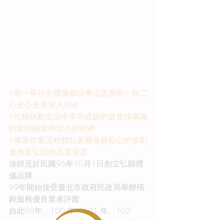
#每一尊往生禮儀都以專注認真唯一無二
心全心全意投入付出
#忙碌執勤生活中不可或缺的是發揮滿滿
的愛與關懷和活力的精神
#專業作業流程體貼家屬做最貼心的規劃
服務是弘願的品質保證
涂師兄於民國96年10月1日創立弘願禮
儀品牌
99年開始接受臺北市政府民政局舉辦殯
葬服務優良業者評鑑
自此99年、100 年、101 年、102 