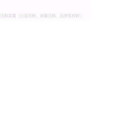
活動花絮（公益活動、節慶活動、品牌里程碑）
活動消息
Recent Posts
See All