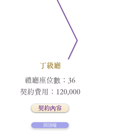
丁級廳
禮廳座位數：36
契約​費用：120,000
契約內容
回頂端